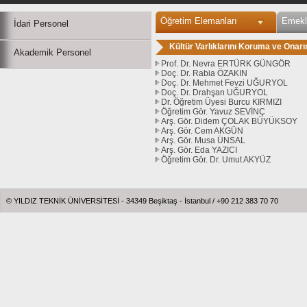
Öğretim Elemanları
Emekli
İdari Personel
Kültür Varlıklarını Koruma ve Ona
Akademik Personel
Prof. Dr. Nevra ERTÜRK GÜNGÖR
Doç. Dr. Rabia ÖZAKIN
Doç. Dr. Mehmet Fevzi UĞURYOL
Doç. Dr. Drahşan UĞURYOL
Dr. Öğretim Üyesi Burcu KIRMIZI
Öğretim Gör. Yavuz SEVİNÇ
Arş. Gör. Didem ÇOLAK BÜYÜKSOY
Arş. Gör. Cem AKGÜN
Arş. Gör. Musa ÜNSAL
Arş. Gör. Eda YAZICI
Öğretim Gör. Dr. Umut AKYÜZ
© YILDIZ TEKNİK ÜNİVERSİTESİ - 34349 Beşiktaş - İstanbul / +90 212 383 70 70