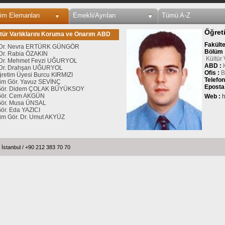
im Elemanları
Emekli/Ayrılan
Tümü A-Z
Öğret
tür Varlıklarını Koruma ve Onarım ABD
Fakülte
. Dr. Nevra ERTÜRK GÜNGÖR
Bölüm 
Dr. Rabia ÖZAKIN
Kültür
 Dr. Mehmet Fevzi UĞURYOL
ABD :
 Dr. Drahşan UĞURYOL
Ofis :
B
ğretim Üyesi Burcu KIRMIZI
Telefon
im Gör. Yavuz SEVİNÇ
Eposta
 Gör. Didem ÇOLAK BÜYÜKSOY
 Gör. Cem AKGÜN
Web :
h
Gör. Musa ÜNSAL
Gör. Eda YAZICI
im Gör. Dr. Umut AKYÜZ
stanbul / +90 212 383 70 70