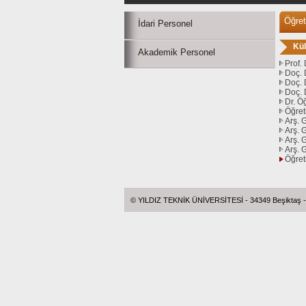
Öğret
İdari Personel
Kül
Akademik Personel
Prof
Doç. 
Doç.
Doç.
Dr. Ö
Öğret
Arş.
Arş.
Arş. 
Arş. 
Öğret
© YILDIZ TEKNİK ÜNİVERSİTESİ - 34349 Beşiktaş - İ