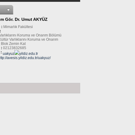
im Gör. Dr. Umut AKYÜZ
 :
Mimarlık Fakültesi
:
 Varlıklarını Koruma ve Onarım Bölümü
Kültür Varlıklarını Koruma ve Onarım
 Blok Zemin Kat
 :
02123832685
 :
uakyuz
yildiz.edu.tr
ttp://avesis.yildiz.edu.tr/uakyuz/